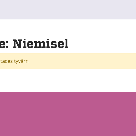
e:
Niemisel
ttades tyvärr.